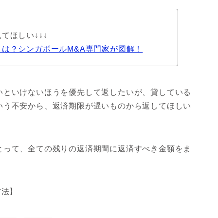
てほしい↓↓↓
とは？シンガポールM&A専門家が図解！
いといけないほうを優先して返したいが、貸している
いう不安から、返済期限が遅いものから返してほしい
とって、全ての残りの返済期間に返済すべき金額をま
。
方法】