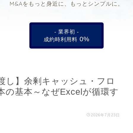
M&Aをもっと身近に、もっとシンプルに。
- 業界初 -
0%
成約時利用料
橋渡し】余剰キャッシュ・フロ
の基本～なぜExcelが循環す
2026年7月23日