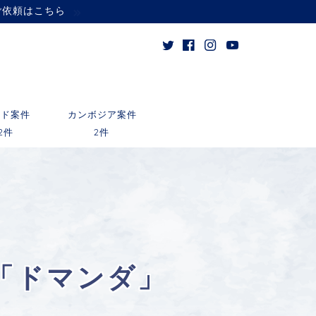
ご依頼はこちら
ンド案件
カンボジア案件
2件
2件
「ドマンダ」