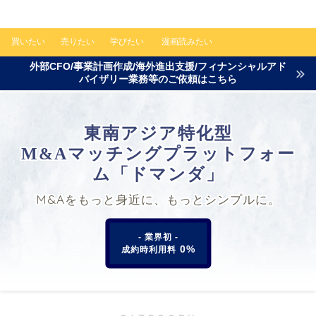
買いたい
売りたい
学びたい
漫画読みたい
外部CFO/事業計画作成/海外進出支援/フィナンシャルアド
バイザリー業務等のご依頼はこちら
東南アジア特化型
M&Aマッチングプラットフォー
ム「ドマンダ」
M&Aをもっと身近に、もっとシンプルに。
- 業界初 -
0%
成約時利用料