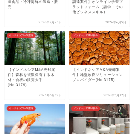
凍食品・冷凍海鮮の製造・販
調達案件】オンライン学習プ
売
ラットフォーム（語学・その
他ビジネススキル）
2026年7月23日
2026年6月9日
インドネシアM&A案件
インドネシアM&A案件
【インドネシアM&A売却案
【インドネシアM&A売却案
件】森林を複数保有する木
件】地盤改良ソリューション
材・合板の販売大手
プロバイダー(No.3175)
(No.3179)
2026年5月12日
2026年5月12日
インドネシアM&A案件
インドネシアM&A案件