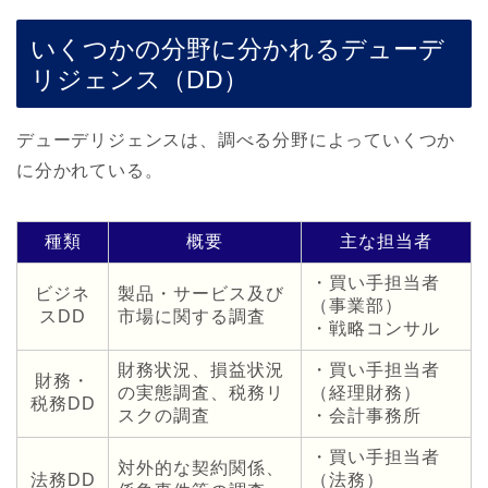
いくつかの分野に分かれるデューデ
リジェンス（DD）
デューデリジェンスは、調べる分野によっていくつか
に分かれている。
種類
概要
主な担当者
・買い手担当者
ビジネ
製品・サービス及び
（事業部）
スDD
市場に関する調査
・戦略コンサル
財務状況、損益状況
・買い手担当者
財務・
の実態調査、税務リ
（経理財務）
税務DD
スクの調査
・会計事務所
・買い手担当者
対外的な契約関係、
法務DD
（法務）