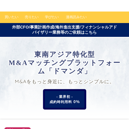
買いたい
売りたい
学びたい
漫画読みたい
外部CFO/事業計画作成/海外進出支援/フィナンシャルアド
バイザリー業務等のご依頼はこちら
東南アジア特化型
M&Aマッチングプラットフォー
ム「ドマンダ」
M&Aをもっと身近に、もっとシンプルに。
- 業界初 -
0%
成約時利用料