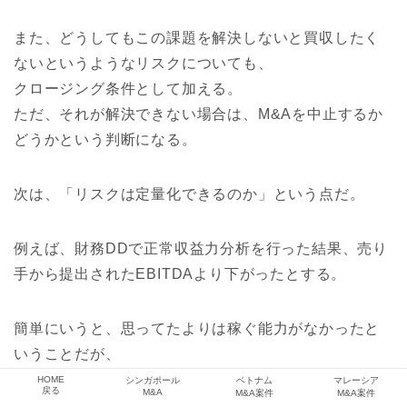
また、どうしてもこの課題を解決しないと買収したく
ないというようなリスクについても、
クロージング条件として加える。
ただ、それが解決できない場合は、M&Aを中止するか
どうかという判断になる。
次は、「リスクは定量化できるのか」という点だ。
例えば、財務DDで正常収益力分析を行った結果、売り
手から提出されたEBITDAより下がったとする。
簡単にいうと、思ってたよりは稼ぐ能力がなかったと
いうことだが、
なぜそうなるのかというと、
HOME
シンガポール
ベトナム
マレーシア
戻る
M&A
M&A案件
M&A案件