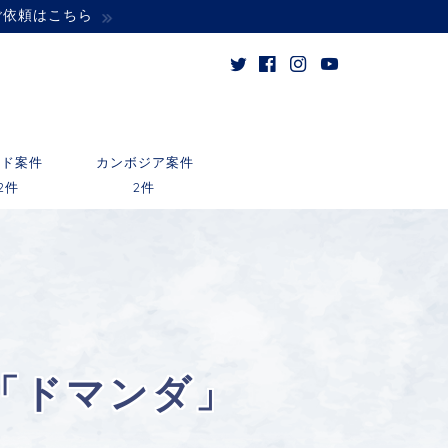
ご依頼はこちら
ンド案件
カンボジア案件
2件
2件
「ドマンダ」