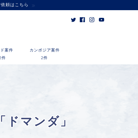
ご依頼はこちら
ンド案件
カンボジア案件
2件
2件
「ドマンダ」