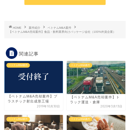
HOME
案件紹介
ベトナムM&A案件
【ベトナムM&A売却案件】食品・飲料業界向けパッケージ会社（100%外資企業）
関連記事
ベトナムM&A案件
ベトナムM&A案件
【ベトナムM&A売却案件】プ
【ベトナムM&A売却案件】ト
ラスチック射出成形工場
ラック運送・倉庫
2019年10月30日
2020年3月13日
ベトナムM&A案件
ベトナムM&A案件