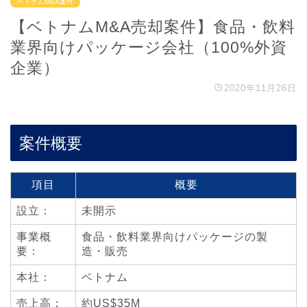
ベトナムM&A案件
【ベトナムM&A売却案件】食品・飲料
業界向けパッケージ会社（100%外資
企業）
2020年11月26日
案件概要
項目
概要
設立：
未開示
事業概
食品・飲料業界向けパッケージの製
要：
造・販売
本社：
ベトナム
売上高：
約US$35M