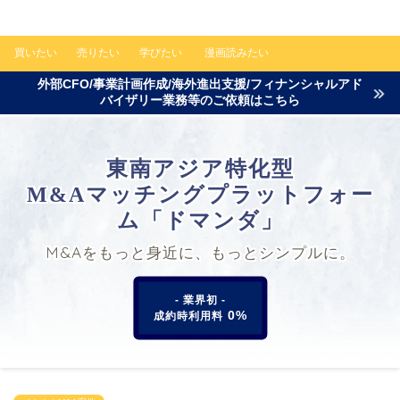
買いたい
売りたい
学びたい
漫画読みたい
外部CFO/事業計画作成/海外進出支援/フィナンシャルアド
バイザリー業務等のご依頼はこちら
東南アジア特化型
M&Aマッチングプラットフォー
ム「ドマンダ」
M&Aをもっと身近に、もっとシンプルに。
- 業界初 -
0%
成約時利用料