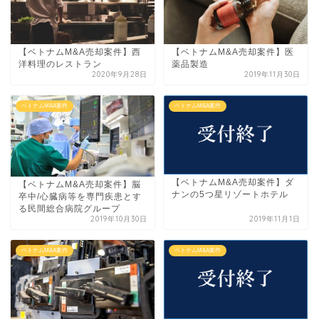
【ベトナムM&A売却案件】西
【ベトナムM&A売却案件】医
洋料理のレストラン
薬品製造
2020年9月28日
2019年11月30日
ベトナムM&A案件
ベトナムM&A案件
【ベトナムM&A売却案件】ダ
【ベトナムM&A売却案件】脳
ナンの5つ星リゾートホテル
卒中/心臓病等を専門疾患とす
る民間総合病院グループ
2019年10月30日
2019年11月1日
ベトナムM&A案件
ベトナムM&A案件