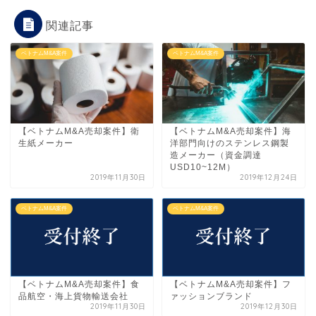
関連記事
ベトナムM&A案件
ベトナムM&A案件
【ベトナムM&A売却案件】衛
【ベトナムM&A売却案件】海
生紙メーカー
洋部門向けのステンレス鋼製
造メーカー（資金調達
USD10~12M）
2019年11月30日
2019年12月24日
ベトナムM&A案件
ベトナムM&A案件
【ベトナムM&A売却案件】食
【ベトナムM&A売却案件】フ
品航空・海上貨物輸送会社
ァッションブランド
2019年11月30日
2019年12月30日