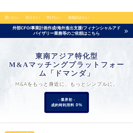
買いたい
売りたい
学びたい
漫画読みたい
外部CFO/事業計画作成/海外進出支援/フィナンシャルアド
バイザリー業務等のご依頼はこちら
東南アジア特化型
M&Aマッチングプラットフォー
ム「ドマンダ」
M&Aをもっと身近に、もっとシンプルに。
- 業界初 -
0%
成約時利用料