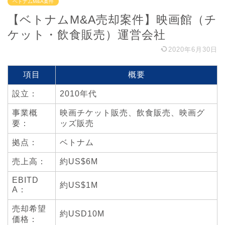
ベトナムM&A案件
【ベトナムM&A売却案件】映画館（チ
ケット・飲食販売）運営会社
2020年6月30日
項目
概要
設立：
2010年代
事業概
映画チケット販売、飲食販売、映画グ
要：
ッズ販売
拠点：
ベトナム
売上高：
約US$6M
EBITD
約US$1M
A：
売却希望
約USD10M
価格：