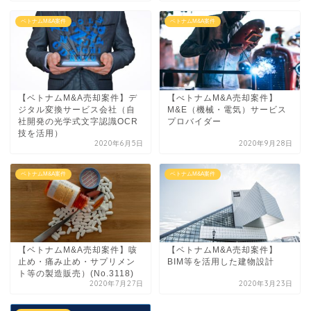
ベトナムM&A案件
ベトナムM&A案件
【ベトナムM&A売却案件】デ
【べトナムM&A売却案件】
ジタル変換サービス会社（自
M&E（機械・電気）サービス
社開発の光学式文字認識OCR
プロバイダー
技を活用）
2020年6月5日
2020年9月28日
ベトナムM&A案件
ベトナムM&A案件
【ベトナムM&A売却案件】咳
【ベトナムM&A売却案件】
止め・痛み止め・サプリメン
BIM等を活用した建物設計
ト等の製造販売）(No.3118)
2020年7月27日
2020年3月23日