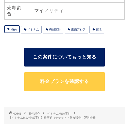
売却割
マイノリティ
合：
M&A
ベトナム
売却案件
東南アジア
買収
この案件についてもっと知る
料金プランを確認する
HOME
案件紹介
ベトナムM&A案件
【ベトナムM&A売却案件】映画館（チケット・飲食販売）運営会社