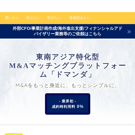
買いたい
売りたい
学びたい
漫画読みたい
外部CFO/事業計画作成/海外進出支援/フィナンシャルアド
バイザリー業務等のご依頼はこちら
東南アジア特化型
M&Aマッチングプラットフォー
ム「ドマンダ」
M&Aをもっと身近に、もっとシンプルに。
- 業界初 -
0%
成約時利用料