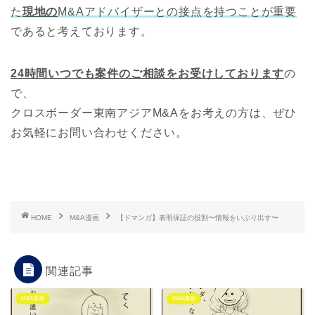
た
現地の
M&Aアドバイザーとの接点を持つことが重要
であると考えております。
24時間いつでも案件のご相談をお受けしております
の
で、
クロスボーダー東南アジアM&Aをお考えの方は、ぜひ
お気軽にお問い合わせください。
HOME
M&A漫画
【ドマンガ】表明保証の役割〜情報をいぶり出す〜
関連記事
M&A漫画
M&A漫画